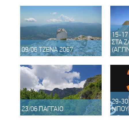
15-17
ΣΤΑ Ζ
09/06 ΤΖΕΝΑ 2067
(ΑΓ.Π
29-30
23/06 ΠΑΓΓΑΙΟ
ΜΠΟΥ