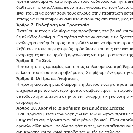
πρέπει ξεκάθαρα να κατανοήσουν τους κινδύνους και την επικ
διαθέτουν τις κατάλληλες ικανότητες, γνώσεις και εξοπλισμό. 
είναι έτοιμοι να βοηθήσουν τους άλλους στην περίπτωση έκτα
επίσης να είναι έτοιμοι να αντιμετωπίσουν τις συνέπειες μιας 
Άρθρο 7. Πρόσβαση και Προστασία
Πιστεύουμε πως η ελευθερία της πρόσβασης στα βουνά και τα 
θεμελιώδες δικαίωμα. Θα πρέπει πάντα να ασκούμε τις δραστη
ανάλογη ευαισθησία προς το περιβάλλον και να είμαστε προπ
Σεβόμαστε τους περιορισμούς πρόσβασης και τους κανονισμο
αναρριχητές και τις αρχές ή οργανώσεις για την προστασία τη
Άρθρο 8. Tο Στυλ
Η ποιότητα της εμπειρίας και το πως επιλύουμε ένα πρόβλημα 
επίλυση του ίδιου του προβλήματος. Στηρίζουμε ένθερμα την 
Άρθρο 9. Οι Πρώτες Αναβάσεις
Η πρώτη ανάβαση μιας διαδρομής ή βουνού είναι μια πράξη δη
επιχειρείται με τον καλύτερο τρόπο, συμβατό προς τις παραδόσ
υπευθυνότητα απέναντι στην τοπική αναρριχητική κοινότητα κα
αναρριχητών.
Άρθρο 10. Χορηγίες, Διαφήμιση και Δημόσιες Σχέσεις
Η συνεργασία μεταξύ των χορηγών και των αθλητών πρέπει να
υπηρετεί τα συμφέροντα των αθλημάτων βουνού. Είναι αποκλε
ορεινών αθλημάτων, σε όλο το φάσμα της, να εκπαιδεύσει και
ενημέρωσης και το κοινό στηρίζοντας αυτές τις επιλογές.