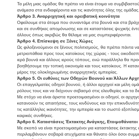
Τα μέλη μιας ομάδας θα πρέπει να είναι έτοιμα να συμβιβαστο
ανάμεσα στα ενδιαφέροντα και τις ικανότητες όλης της ομάδας
Άρθρο 3. Αναρριχητική και ορειβατική κοινότητα
Οφείλουμε στα άτομα που συναντάμε στα βουνά και στα βράχ
και σε συνθήκες απομόνωσης και σε καταστάσεις ψυχικής έντ
άλλους όπως ακριβώς θα θέλαμε να μας συμπεριφέρονται.
Άρθρο 4. Επίσκεψη σε Ξένες Χώρες
Ως φιλοξενούμενοι σε ξένους πολιτισμούς, θα πρέπει πάντα να
μετριοπάθεια προς τους κατοίκους της χώρας - τους οικοδεσ
ιερά βουνά και άλλους ιερούς τόπους, ενώ παράλληλα θα πρ
βοηθήσουμε την τοπική οικονομία και τους κατοίκους. Η καταν
μέρος της ολοκληρωμένης αναρριχητικής εμπειρίας.
Άρθρο 5. Οι ευθύνες των Οδηγών Βουνού και Άλλων Αρχ
Οι επαγγελματίες οδηγοί βουνού, ή άλλοι αρχηγοί και μέλη ο
ρόλους τους και να δείχνουν σεβασμό στις ελευθερίες και τα 
Με στόχο να είναι άριστα προετοιμασμένοι οι οδηγοί, οι αρχηγ
κατανοούν τις απαιτήσεις, τους κινδύνους και την επικινδυνότ
τις κατάλληλες ικανότητες, την εμπειρία και το σωστό εξοπλισμ
καιρικές συνθήκες.
Άρθρο 6. Καταστάσεις Έκτακτης Ανάγκης, Ετοιμοθάνατοι
Με σκοπό να είναι προετοιμασμένοι για καταστάσεις έκτακτης
περιλαμβάνουν σοβαρά ατυχήματα και θάνατο όλοι όσοι συμμ