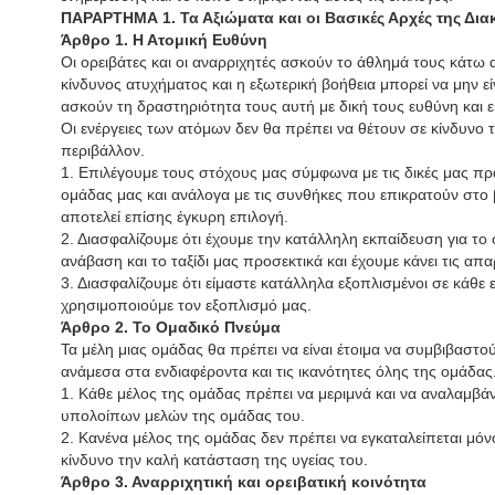
ΠΑΡΑΡΤΗΜΑ 1. Τα Αξιώματα και οι Βασικές Αρχές της Δια
Άρθρο 1. Η Ατομική Ευθύνη
Οι ορειβάτες και οι αναρριχητές ασκούν το άθλημά τους κάτ
κίνδυνος ατυχήματος και η εξωτερική βοήθεια μπορεί να μην εί
ασκούν τη δραστηριότητα τους αυτή με δική τους ευθύνη και εί
Οι ενέργειες των ατόμων δεν θα πρέπει να θέτουν σε κίνδυνο 
περιβάλλον.
1. Επιλέγουμε τους στόχους μας σύμφωνα με τις δικές μας πρα
ομάδας μας και ανάλογα με τις συνθήκες που επικρατούν στο
αποτελεί επίσης έγκυρη επιλογή.
2. Διασφαλίζουμε ότι έχουμε την κατάλληλη εκπαίδευση για το 
ανάβαση και το ταξίδι μας προσεκτικά και έχουμε κάνει τις απα
3. Διασφαλίζουμε ότι είμαστε κατάλληλα εξοπλισμένοι σε κάθε
χρησιμοποιούμε τον εξοπλισμό μας.
Άρθρο 2. Το Ομαδικό Πνεύμα
Τα μέλη μιας ομάδας θα πρέπει να είναι έτοιμα να συμβιβαστο
ανάμεσα στα ενδιαφέροντα και τις ικανότητες όλης της ομάδας
1. Κάθε μέλος της ομάδας πρέπει να μεριμνά και να αναλαμβάν
υπολοίπων μελών της ομάδας του.
2. Κανένα μέλος της ομάδας δεν πρέπει να εγκαταλείπεται μόνο
κίνδυνο την καλή κατάσταση της υγείας του.
Άρθρο 3. Αναρριχητική και ορειβατική κοινότητα