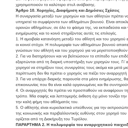
χρησιμοποιούν το καλύτερο στυλ ανάβασης.
Άρθρο 10. Χορηγίες, Διαφήμιση και Δημόσιες Σχέσεις
Η συνεργασία μεταξύ των χορηγών και των αθλητών πρέπει να
υπηρετεί τα συμφέροντα των αθλημάτων βουνού. Είναι αποκλε
ορεινών αθλημάτων, σε όλο το φάσμα της, να εκπαιδεύσει και
ενημέρωσης και το κοινό στηρίζοντας αυτές τις επιλογές.
1. Η αμοιβαία κατανόηση μεταξύ του αθλητή και του χορηγού ε
οι κοινοί στόχοι. Η πολυμορφία των αθλημάτων βουνού απαιτ
γνώσεων του αθλητή και του χορηγού για να μεγιστοποιηθούν ο
2. Για να διατηρήσουν και να βελτιώσουν το επίπεδο των επιδ
εξαρτώνται από τη διαρκή υποστήριξη των χορηγών τους. Γι’ αυ
χορηγοί να στηρίζουν τους συνεργάτες τους ακόμα και μετά μι
περίπτωση δεν θα πρέπει ο χορηγός να πιέζει τον αναρριχητή 
3. Για να υπάρχει διαρκής παρουσία στα μέσα ενημέρωσης, θα 
επικοινωνίας που θα είναι καλά οργανωμένες και θα συντηρούν
4. Οι αναρριχητές θα πρέπει να προσπαθούν να αναφέρουν τη
τρόπο. Μία σαφής και λεπτομερής έκθεση όχι μόνο τονίζει την 
την καλή φήμη του αθλήματός του.
5. Ο αθλητής είναι κυριολεκτικά υπεύθυνος για την εκπροσώ
της κοινωνικής και περιβαλλοντικής ευθύνης στον χορηγό το
ορίζεται από τη Διακήρυξη του Τυρόλου.
ΠΑΡΑΡΤΗΜΑ 2. Η πολυμορφία του αναρριχητικού παιχνιδ