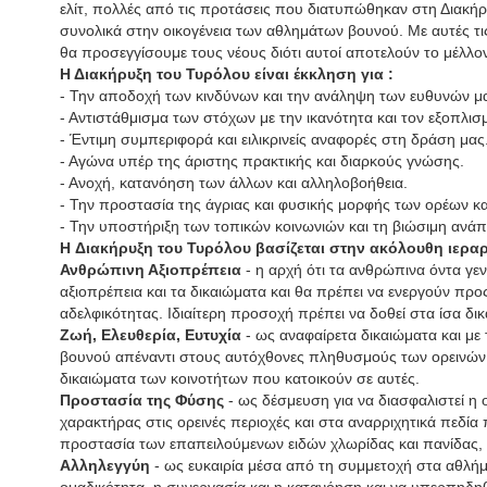
ελίτ, πολλές από τις προτάσεις που διατυπώθηκαν στη Διακή
συνολικά στην οικογένεια των αθλημάτων βουνού. Με αυτές τις
θα προσεγγίσουμε τους νέους διότι αυτοί αποτελούν το μέλλ
Η Διακήρυξη του Τυρόλου είναι έκκληση για :
- Την αποδοχή των κινδύνων και την ανάληψη των ευθυνών μ
- Αντιστάθμισμα των στόχων με την ικανότητα και τον εξοπλισ
- Έντιμη συμπεριφορά και ειλικρινείς αναφορές στη δράση μας
- Αγώνα υπέρ της άριστης πρακτικής και διαρκούς γνώσης.
- Ανοχή, κατανόηση των άλλων και αλληλοβοήθεια.
- Την προστασία της άγριας και φυσικής μορφής των ορέων κ
- Την υποστήριξη των τοπικών κοινωνιών και τη βιώσιμη ανάπ
H Διακήρυξη του Τυρόλου βασίζεται στην ακόλουθη ιεραρ
Ανθρώπινη Αξιοπρέπεια
- η αρχή ότι τα ανθρώπινα όντα γεν
αξιοπρέπεια και τα δικαιώματα και θα πρέπει να ενεργούν πρ
αδελφικότητας. Ιδιαίτερη προσοχή πρέπει να δοθεί στα ίσα δι
Ζωή, Ελευθερία, Ευτυχία
- ως αναφαίρετα δικαιώματα και με
βουνού απέναντι στους αυτόχθονες πληθυσμούς των ορεινών
δικαιώματα των κοινοτήτων που κατοικούν σε αυτές.
Προστασία της Φύσης
- ως δέσμευση για να διασφαλιστεί η ο
χαρακτήρας στις ορεινές περιοχές και στα αναρριχητικά πεδία
προστασία των επαπειλούμενων ειδών χλωρίδας και πανίδας, τ
Αλληλεγγύη
- ως ευκαιρία μέσα από τη συμμετοχή στα αθλή