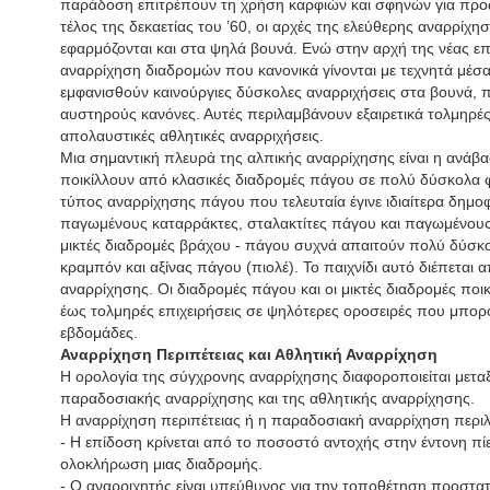
παράδοση επιτρέπουν τη χρήση καρφιών και σφηνών για προ
τέλος της δεκαετίας του ’60, οι αρχές της ελεύθερης αναρρίχησ
εφαρμόζονται και στα ψηλά βουνά. Ενώ στην αρχή της νέας ε
αναρρίχηση διαδρομών που κανονικά γίνονται με τεχνητά μέσα
εμφανισθούν καινούργιες δύσκολες αναρριχήσεις στα βουνά, 
αυστηρούς κανόνες. Αυτές περιλαμβάνουν εξαιρετικά τολμηρές
απολαυστικές αθλητικές αναρριχήσεις.
Μια σημαντική πλευρά της αλπικής αναρρίχησης είναι η ανάβ
ποικίλλουν από κλασικές διαδρομές πάγου σε πολύ δύσκολα φ
τύπος αναρρίχησης πάγου που τελευταία έγινε ιδιαίτερα δημοφ
παγωμένους καταρράκτες, σταλακτίτες πάγου και παγωμένους
μικτές διαδρομές βράχου - πάγου συχνά απαιτούν πολύ δύσκο
κραμπόν και αξίνας πάγου (πιολέ). Το παιχνίδι αυτό διέπεται 
αναρρίχησης. Οι διαδρομές πάγου και οι μικτές διαδρομές ποικ
έως τολμηρές επιχειρήσεις σε ψηλότερες οροσειρές που μπορ
εβδομάδες.
Αναρρίχηση Περιπέτειας και Αθλητική Αναρρίχηση
Η ορολογία της σύγχρονης αναρρίχησης διαφοροποιείται μεταξ
παραδοσιακής αναρρίχησης και της αθλητικής αναρρίχησης.
Η αναρρίχηση περιπέτειας ή η παραδοσιακή αναρρίχηση περιλα
- Η επίδοση κρίνεται από το ποσοστό αντοχής στην έντονη πίε
ολοκλήρωση μιας διαδρομής.
- Ο αναρριχητής είναι υπεύθυνος για την τοποθέτηση προστατ