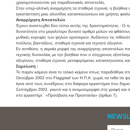
χρησιμοποιούνταν για παραδοσιακές αποστολές.
Στην υπερ-αλπική αναρρίχηση τα σταθερά σχοινιά, η βοήθεια 
εγκατάσταση μιας αλυσίδας κατασκηνώσεων και χρήσης φιαλών
Αναρρίχηση Αποστολών
Έχουν αναπτυχθεί δύο τύποι αυτής της δραστηριότητας : Ο 
δυνατότητα στο μεγαλύτερο δυνατό αριθμό μελών να φθάσουν,
μυθικές κορυφές των ψηλών οροσειρών. Αυξάνουν τις πιθανότ
πολλούς βαστάζους, σταθερά σχοινιά και τεχνητό οξυγόνο.
Εν αντιθέσει, η ακραία μορφή της αναρρίχησης αποστολών πασ
τεχνικής δυσκολίας με την βοήθεια που ο σύγχρονος εξοπλισμό
οξυγόνου, σταθερά σχοινιά, μεταφερόμενες κατασκηνώσεις κα
Σημείωση :
Το παρόν κείμενο είναι το τελικό κείμενο όπως παραδόθηκε στη
Οκτώβριο 2002 στο Flaggstaf των Η.Π.Α. χωρίς να τεθεί σε 
έγινε από τους συνέδρους στα διάφορα εργαστήρια που δημι
Σεπτέμβριο 2002, γιαυτό και η ανομοιομορφία στη γραφή και σ
στο εργαστήρι : «Πρόσβαση και Προστασία» (άρθρο 7).
NEWSL