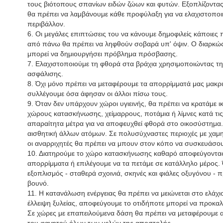
τους βιότοπους σπανίων ειδών ζώων και φυτών. Εξοπλίζοντας
θα πρέπει να λαμβάνουμε κάθε προφύλαξη για να ελαχιστοπο
περιβάλλον.
6. Οι μεγάλες επιπτώσεις του να κάνουμε δημοφιλείς κάποιες 
από πάνω θα πρέπει να ληφθούν σοβαρά υπ' όψιν. Ο διαρκώ
μπορεί να δημιουργήσει πρόβλημα πρόσβασης.
7. Ελαχιστοποιούμε τη φθορά στα βράχια χρησιμοποιώντας τη 
ασφάλισης.
8. Όχι μόνο πρέπει να μεταφέρουμε τα απορρίμματά μας μακρι
συλλέγουμε όσα άφησαν οι άλλοι πίσω τους.
9. Όταν δεν υπάρχουν χώροι υγιεινής, θα πρέπει να κρατάμε ι
χώρους κατασκήνωσης, χείμαρρους, ποτάμια ή λίμνες κατά τις
απαραίτητα μέτρα για να αποφευχθεί φθορά στο οικοσύστημ
αισθητική άλλων ατόμων. Σε πολυσύχναστες περιοχές με χαμ
οι αναρριχητές θα πρέπει να μπουν στον κόπο να συσκευάσουν
10. Διατηρούμε το χώρο κατασκήνωσης καθαρό αποφεύγοντα
απορρίμματα ή επιλέγουμε να τα πετάμε σε κατάλληλο μέρος. 
εξοπλισμός - σταθερά σχοινιά, σκηνές και φιάλες οξυγόνου - π
βουνό.
11. Η κατανάλωση ενέργειας θα πρέπει να μειώνεται στο ελάχι
έλλειψη ξυλείας, αποφεύγουμε το οτιδήποτε μπορεί να προκα
Σε χώρες με επαπειλούμενα δάση θα πρέπει να μεταφέρουμε α