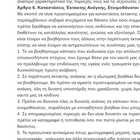
ιδιαίτερα χαρακτηριστικά της περιοχής τους και τις ισχύουσες 
Άρθρο 6. Καταστάσεις Έκτακτης Ανάγκης, Ετοιμοθάνατοι
Με σκοπό να είναι προετοιμασμένοι για καταστάσεις έκτακτης
περιλαμβάνουν σοβαρά ατυχήματα και θάνατο όλοι όσοι συμμ
πρέπει ξεκάθαρα να κατανοήσουν τους κινδύνους και την επικ
διαθέτουν τις κατάλληλες ικανότητες, γνώσεις και εξοπλισμό. 
είναι έτοιμοι να βοηθήσουν τους άλλους στην περίπτωση έκτα
επίσης να είναι έτοιμοι να αντιμετωπίσουν τις συνέπειες μιας 
1. Το να βοηθήσουμε κάποιον που κινδυνεύει έχει την απόλυτ
οποιουσδήποτε στόχους που έχουμε θέσει για τον εαυτό μας 
να προλάβουμε την επιδείνωση της υγείας ενός τραυματία έχει
δυσκολότερη πρώτη ανάβαση.
2. Σε περίπτωση έκτακτης ανάγκης αν η εξωτερική βοήθεια δεν ε
να βοηθήσουμε, θα πρέπει να είμαστε προετοιμασμένοι να πα
ανάγκη, όλη τη δυνατή υποστήριξη που χρειάζονται, χωρίς όμ
εαυτό μας σε κίνδυνο.
3. Πρέπει να δίνονται όλες οι δυνατές ανέσεις σε κάποιον που 
ετοιμοθάνατος, παράλληλα με οποιαδήποτε βοήθεια που μπορε
4. Σε απομακρυσμένες περιοχές αν δεν είναι δυνατόν να περ
πρέπει να καταγραφεί ή τοποθεσία όσο πιο πιστά γίνεται με στ
θανόντος.
5. Τα προσωπικά αντικείμενα όπως φωτογραφική μηχανή, ημερ
φωτογραφίες, γράμματα και άλλα προσωπικά είδη πρέπει να 