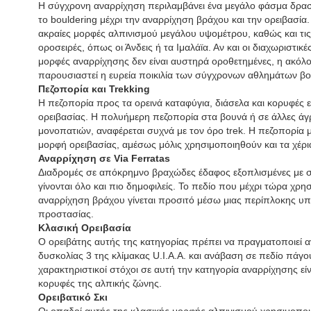
Η σύγχρονη αναρρίχηση περιλαμβάνει ένα μεγάλο φάσμα δρασ
το bouldering μέχρι την αναρρίχηση βράχου και την ορειβασία. 
ακραίες μορφές αλπινισμού μεγάλου υψομέτρου, καθώς και τις
οροσειρές, όπως οι Άνδεις ή τα Ιμαλάϊα. Αν και οι διαχωριστικ
μορφές αναρρίχησης δεν είναι αυστηρά οροθετημένες, η ακόλ
παρουσιαστεί η ευρεία ποικιλία των σύγχρονων αθλημάτων βο
Πεζοπορία και Trekking
Η πεζοπορία προς τα ορεινά καταφύγια, διάσελα και κορυφές ε
ορειβασίας. Η πολυήμερη πεζοπορία στα βουνά ή σε άλλες άγρι
μονοπατιών, αναφέρεται συχνά με τον όρο trek. Η πεζοπορία μ
μορφή ορειβασίας, αμέσως μόλις χρησιμοποιηθούν και τα χέρ
Αναρρίχηση σε Via Ferratas
Διαδρομές σε απόκρημνο βραχώδες έδαφος εξοπλισμένες με συ
γίνονται όλο και πιο δημοφιλείς. Το πεδίο που μέχρι τώρα χρη
αναρρίχηση βράχου γίνεται προσιτό μέσω μιας περίπλοκης υπ
προστασίας.
Κλασική Ορειβασία
Ο ορειβάτης αυτής της κατηγορίας πρέπει να πραγματοποιεί 
δυσκολίας 3 της κλίμακας U.I.A.A. και ανάβαση σε πεδίο πάγου
χαρακτηριστικοί στόχοι σε αυτή την κατηγορία αναρρίχησης είν
κορυφές της αλπικής ζώνης.
Ορειβατικό Σκι