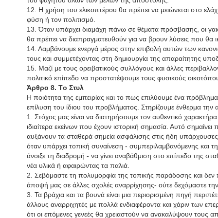
του φαγητού όλων των μελών της αποστολής.
12. Η χρήση του ελικοπτέρου θα πρέπει να μειώνεται στο ελάχι
φύση ή τον πολιτισμό.
13. Όταν υπάρχει διαμάχη πάνω σε θέματα πρόσβασης, οι γαιοκ
θα πρέπει να διαπραγματευθούν για να βρουν λύσεις που θα ι
14. Λαμβάνουμε ενεργά μέρος στην επιβολή αυτών των κανονι
τους και συμμετέχοντας στη δημιουργία της απαραίτητης υπο
15. Μαζί με τους ορειβατικούς συλλόγους και άλλες περιβαλλ
πολιτικό επίπεδο να προστατέψουμε τους φυσικούς οικοτόπου
Άρθρο 8. Tο Στυλ
Η ποιότητα της εμπειρίας και το πως επιλύουμε ένα πρόβλημα 
επίλυση του ίδιου του προβλήματος. Στηρίζουμε ένθερμα την 
1. Στόχος μας είναι να διατηρήσουμε τον αυθεντικό χαρακτήρ
ιδιαίτερα εκείνων που έχουν ιστορική σημασία. Αυτό σημαίνει 
αυξάνουν τα σταθερά σημεία ασφάλισης στις ήδη υπάρχουσες 
όταν υπάρχει τοπική συναίνεση - συμπεριλαμβανόμενης και τ
άνοιξε τη διαδρομή - να γίνει αναβάθμιση στο επίπεδο της σ
νέα υλικά ή αφαιρώντας τα παλιά.
2. Σεβόμαστε τη πολυμορφία της τοπικής παράδοσης και δεν
άποψή μας σε άλλες σχολές αναρρίχησης- ούτε δεχόμαστε τη
3. Τα βράχια και τα βουνά είναι μια περιορισμένη πηγή περιπέ
άλλους αναρριχητές με πολλά ενδιαφέροντα και χάριν των επ
ότι οι επόμενες γενεές θα χρειαστούν να ανακαλύψουν τους α