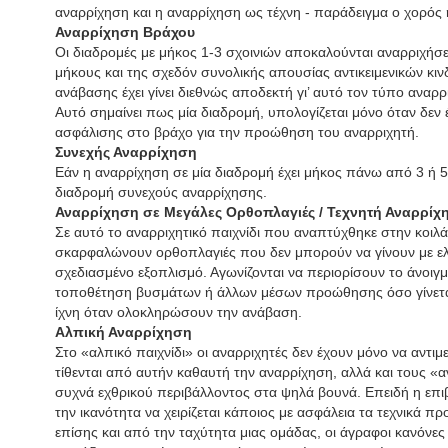
αναρρίχηση και η αναρρίχηση ως τέχνη - παράδειγμα ο χορός 
Αναρρίχηση Βράχου
Οι διαδρομές με μήκος 1-3 σχοινιών αποκαλούνται αναρριχήσει
μήκους και της σχεδόν συνολικής απουσίας αντικειμενικών κιν
ανάβασης έχει γίνει διεθνώς αποδεκτή γι’ αυτό τον τύπο αναρρί
Αυτό σημαίνει πως μία διαδρομή, υπολογίζεται μόνο όταν δεν
ασφάλισης στο βράχο για την προώθηση του αναρριχητή.
Συνεχής Αναρρίχηση
Εάν η αναρρίχηση σε μία διαδρομή έχει μήκος πάνω από 3 ή 5 
διαδρομή συνεχούς αναρρίχησης.
Αναρρίχηση σε Μεγάλες Ορθοπλαγιές / Τεχνητή Αναρρίχ
Σε αυτό το αναρριχητικό παιχνίδι που αναπτύχθηκε στην κοιλά
σκαρφαλώνουν ορθοπλαγιές που δεν μπορούν να γίνουν με ελε
σχεδιασμένο εξοπλισμό. Αγωνίζονται να περιορίσουν το άνοιγμ
τοποθέτηση βυσμάτων ή άλλων μέσων προώθησης όσο γίνεται
ίχνη όταν ολοκληρώσουν την ανάβαση.
Αλπική Αναρρίχηση
Στο «αλπικό παιχνίδι» οι αναρριχητές δεν έχουν μόνο να αντ
τίθενται από αυτήν καθαυτή την αναρρίχηση, αλλά και τους «α
συχνά εχθρικού περιβάλλοντος στα ψηλά βουνά. Επειδή η επι
την ικανότητα να χειρίζεται κάποιος με ασφάλεια τα τεχνικά π
επίσης και από την ταχύτητα μιας ομάδας, οι άγραφοι κανόνες