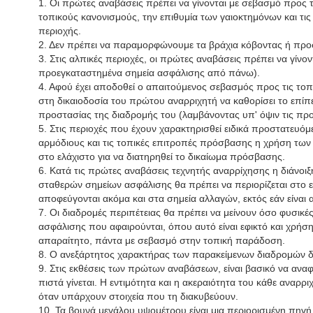
1. Οι πρώτες αναβάσεις πρέπει να γίνονται με σεβασμό προς 
τοπικούς κανονισμούς, την επιθυμία των γαιοκτημόνων και τις
περιοχής.
2. Δεν πρέπει να παραμορφώνουμε τα βράχια κόβοντας ή προ
3. Στις αλπικές περιοχές, οι πρώτες αναβάσεις πρέπει να γίνο
προεγκαταστημένα σημεία ασφάλισης από πάνω).
4. Αφού έχει αποδοθεί ο απαιτούμενος σεβασμός προς τις τοπι
στη δικαιοδοσία του πρώτου αναρριχητή να καθορίσει το επί
προστασίας της διαδρομής του (λαμβάνοντας υπ' όψιν τις προ
5. Στις περιοχές που έχουν χαρακτηρισθεί ειδικά προστατευόμ
αρμόδιους και τις τοπικές επιτροπές πρόσβασης η χρήση των 
στο ελάχιστο για να διατηρηθεί το δικαίωμα πρόσβασης.
6. Κατά τις πρώτες αναβάσεις τεχνητής αναρρίχησης η διάνοι
σταθερών σημείων ασφάλισης θα πρέπει να περιορίζεται στο ε
αποφεύγονται ακόμα και στα σημεία αλλαγών, εκτός εάν είναι
7. Οι διαδρομές περιπέτειας θα πρέπει να μείνουν όσο φυσικέ
ασφάλισης που αφαιρούνται, όπου αυτό είναι εφικτό και χρήσ
απαραίτητο, πάντα με σεβασμό στην τοπική παράδοση.
8. Ο ανεξάρτητος χαρακτήρας των παρακείμενων διαδρομών δε
9. Στις εκθέσεις των πρώτων αναβάσεων, είναι βασικό να αναφ
πιστά γίνεται. Η εντιμότητα και η ακεραιότητα του κάθε αναρ
όταν υπάρχουν στοιχεία που τη διακυβεύουν.
10. Τα βουνά μεγάλου υψομέτρου είναι μια περιορισμένη πηγή