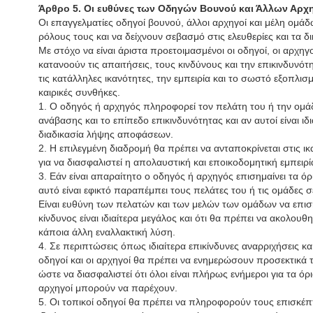
Άρθρο 5. Οι ευθύνες των Οδηγών Βουνού και Άλλων Αρχ
Οι επαγγελματίες οδηγοί βουνού, άλλοι αρχηγοί και μέλη ομά
ρόλους τους και να δείχνουν σεβασμό στις ελευθερίες και τα 
Με στόχο να είναι άριστα προετοιμασμένοι οι οδηγοί, οι αρχηγ
κατανοούν τις απαιτήσεις, τους κινδύνους και την επικινδυνότ
τις κατάλληλες ικανότητες, την εμπειρία και το σωστό εξοπλισμ
καιρικές συνθήκες.
1. Ο οδηγός ή αρχηγός πληροφορεί τον πελάτη του ή την ομάδ
ανάβασης και το επίπεδο επικινδυνότητας και αν αυτοί είναι ιδ
διαδικασία λήψης αποφάσεων.
2. Η επιλεγμένη διαδρομή θα πρέπει να ανταποκρίνεται στις ι
για να διασφαλιστεί η απολαυστική και εποικοδομητική εμπειρί
3. Εάν είναι απαραίτητο ο οδηγός ή αρχηγός επισημαίνει τα όρ
αυτό είναι εφικτό παραπέμπει τους πελάτες του ή τις ομάδες 
Είναι ευθύνη των πελατών και των μελών των ομάδων να επι
κίνδυνος είναι ιδιαίτερα μεγάλος και ότι θα πρέπει να ακολου
κάποια άλλη εναλλακτική λύση.
4. Σε περιπτώσεις όπως ιδιαίτερα επικίνδυνες αναρριχήσεις κ
οδηγοί και οι αρχηγοί θα πρέπει να ενημερώσουν προσεκτικά τ
ώστε να διασφαλιστεί ότι όλοι είναι πλήρως ενήμεροι για τα όρ
αρχηγοί μπορούν να παρέχουν.
5. Οι τοπικοί οδηγοί θα πρέπει να πληροφορούν τους επισκέπ