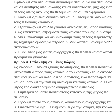
Οφείλουμε στα άτομα που συναντάμε στα βουνά και στα βράχ
και σε συνθήκες απομόνωσης και σε καταστάσεις ψυχικής έντ
άλλους όπως ακριβώς θα θέλαμε να μας συμπεριφέρονται.
1. Κάνουμε ό,τι είναι δυνατόν για να μη θέσουμε σε κίνδυνο ά
τους πιθανούς κινδύνους.
2. Εξασφαλίζουμε ότι δεν γίνονται διακρίσεις εις βάρος κανενό
3. Ως επισκέπτες, σεβόμαστε τους κανόνες που ισχύουν στην 
4. Δεν εμποδίζουμε και δεν ενοχλούμε τους άλλους περισσότερ
τις ταχύτερες ομάδες να περάσουν. Δεν καταλαμβάνουμε διαδ
σκαρφαλώσουν.
5. Οι εκθέσεις μας για τις αναρριχήσεις θα πρέπει να αντικατ
πραγματικά γεγονότα.
Άρθρο 4. Επίσκεψη σε Ξένες Χώρες
Ως φιλοξενούμενοι σε ξένους πολιτισμούς, θα πρέπει πάντα να
μετριοπάθεια προς τους κατοίκους του κράτους - τους οικοδε
στα ιερά βουνά και άλλους ιερούς τόπους, ενώ παράλληλα θ
να βοηθήσουμε την τοπική οικονομία και τους κατοίκους. Η κα
μέρος της ολοκληρωμένης αναρριχητικής εμπειρίας.
1. Συμπεριφερόμαστε πάντα στους κατοίκους της χώρας που μα
σεβασμό.
2. Τηρούμε πιστά τους όποιους κανονισμούς αναρρίχησης επιβ
3. Συνιστάται να έχουμε ενημερωθεί για την ιστορία, την κοινωνί