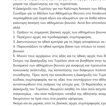
μαγεία της εξερεύνησης και της περιπέτειας.
Η Διακήρυξη του Τυρόλου για την Καλύτερη Άσκηση των Αθλη
Συνέδριο για το Μέλλον των Αθλημάτων Βουνού στο Ιnnsbruck
περιλαμβάνει μια σειρά αξιών και αξιωμάτων για να δοθεί κά
καλύτερη άσκηση των αθλημάτων βουνού. Αυτά δεν αποτελούν
αλλά :
1. Ορίζουν τις σημερινές βασικές αρχές των αθλημάτων βουνο
2. Περιέχουν αρχές και προδιαγραφές συμπεριφοράς.
3. Διατυπώνουν τα ηθικά κριτήρια για τη λήψη αποφάσεων σε 
4. Παρουσιάζουν τα ηθικά κριτήρια βάσει των οποίων το κοινό 
βουνού.
5. Μυούν τους αρχάριους στις αξίες και τις ηθικές αρχές που 
Στόχος της Διακήρυξης του Τυρόλου είναι να βοηθήσει στην
δυναμικού των αθλημάτων βουνού για αναψυχή και προσωπικ
κοινωνικής ανάπτυξης, της κατανόησης των διάφορων πολιτισ
συνείδησης. Προς αυτή την κατεύθυνση η Διακήρυξη του Τυρ
κώδικες συμπεριφοράς και τις αξίες που ενυπάρχουν στο άθλημ
ανταποκριθούν στις ανάγκες της εποχής μας. Οι θεμελιώδεις αξ
Διακήρυξη του Τυρόλου, θεωρούν αληθές ότι όλοι όσοι ασχολ
παγκοσμίως - είτε είναι πεζοπόροι, οπαδοί της αθλητικής αναρ
διευρύνουν τα όριά τους στα μεγάλα υψόμετρα.
Ακόμα και αν μερικές από τις βασικές αρχές συμπεριφοράς έχου