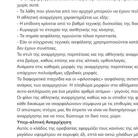
χωρίς αυτά.
- Τα λάθη που γίνονται από τον αρχηγό μπορούν να έχουν πο
Η αθλητική αναρρίχηση χαρακτηρίζεται ως εξής:
- Η επίδοση κρίνεται από το βαθμό τεχνικής δυσκολίας της δι
- Κυριαρχεί το στοιχείο της αισθητικής της κίνησης.
- Τα σημεία ασφάλισης εγγυώνται τέλεια προστασία.
- Εάν οι σύγχρονες τεχνικές ασφάλισης χρησιμοποιούνται κα
δεν έχουν συνέπειες.
Τα στυλ της αναρρίχησης περιπέτειας και της αθλητικής αναρ
στα βράχια, καθώς επίσης και στις αλπικές ορθοπλαγιές.
Ανάμεσα στις καθαρές μορφές της αναρρίχησης περιπέτειας κα
υπάρχουν πολυάριθμες υβριδικές μορφές.
Τα διαφορετικά παιχνίδια και οι «φιλοσοφίες» ασφάλισης αντισ
ανάγκες των αναρριχητών. Η πληθώρα μορφών στα αθλήματα 
αυτο-εκπλήρωση για ένα μεγάλο αριθμό ατόμων - γεγονός που 
Οι φίλοι της αθλητικής αναρρίχησης καθώς και οι οπαδοί της 
κάθε δικαίωμα να σκαρφαλώνουν σύμφωνα με τις επιθυμίες και 
Ο απώτερος στόχος μας θα έπρεπε να είναι να διατηρήσουμε
αναρρίχησης και να τους δώσουμε το δικό τους χώρο.
Υπερ-αλπική Αναρρίχηση
Αυτός ο κλάδος της ορειβασίας εφαρμόζει τους κανόνες της α
μεγάλου υψομέτρου σε κορυφές έξι, επτά και οκτώ χιλιάδων 