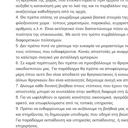
τη θρησκεία της χώρας που επισκεπτόμαστε πριν αρχίσει το ταξ
αυξηθεί η κατανόησή μας για το λαό της και το περιβάλλον τη
αναζητούμε καθοδήγηση από τις αρχές.
4. Θα πρέπει επίσης να γνωρίζουμε μερικά βασικά στοιχεία τη
φιλοξενούσα χώρα : τύπους χαιρετισμών, παρακαλώ, ευχαριστ
αριθμούς κ.λ.π. Είναι εκπληκτικό όταν διαπιστώνουμε πόσο αυ
ποιότητα της επικοινωνίας. Με αυτό τον τρόπο συμβάλλουμε 
διαφορετικών πολιτισμών.
5. Δεν πρέπει ποτέ να χάσουμε την ευκαιρία να μοιραστούμε τι
τους ντόπιους που ενδιαφέρονται. Κοινές αποστολές με αναρρ
το καλύτερο σκηνικό για ανταλλαγή εμπειριών.
6. Σε καμιά περίπτωση δεν πρέπει να προσβάλλουμε το θρησ
οικοδεσποτών μας. Για παράδειγμα θα πρέπει να αποφεύγουμε
μέρη όπου αυτό δεν είναι αποδεκτό για θρησκευτικούς ή κοινω
άλλων θρησκειών δεν είναι κατανοητές δείχνουμε ανοχή και α
7. Δίνουμε κάθε δυνατή βοήθεια στους ντόπιους που έχουν την
αποστολής μπορεί να συντελέσει στην αισθητή διαφορά στη 
8. Για να ωφεληθούν οι ορεινές κοινότητες οικονομικά, αγοράζο
εφικτό, και επωφελούμαστε από τις τοπικές υπηρεσίες.
9. Πρέπει να ενθαρρύνουμε και να αυξάνουμε τη βοήθειά μας στ
και στηρίζοντας τη δημιουργία υποδομής που οδηγεί στη βιώ
Για παράδειγμα εκπαίδευση και υπηρεσίες εκπαίδευσης, ή οικ
επιχειρήσεις.