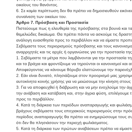
οικείους του θανόντος.
6. Σε καμία περίπτωση δεν θα πρέπει να δημοσιευθούν εικόν
συναίνεση των οικείων του.
Άρθρο 7. Πρόσβαση και Προστασία
Πιστεύουμε πως η ελευθερία της πρόσβασης στα βουνά και τα 
θεμελιώδες δικαίωμα. Θα πρέπει πάντα να ασκούμε τις δραστη
ανάλογη ευαισθησία προς το περιβάλλον και να είμαστε προπ
Σεβόμαστε τους περιορισμούς πρόσβασης και τους κανονισμο
αναρριχητές και τις αρχές ή οργανώσεις για την προστασία τη
1. Σεβόμαστε τα μέτρα που λαμβάνονται για την προστασία τη
και τα βράχια και φροντίζουμε να τηρούνται οι κανονισμοί και
Αποφεύγοντας να κάνουμε θόρυβο ελαττώνουμε την παρενόχλη
2. Εάν είναι δυνατό, πλησιάζουμε στον προορισμό μας χρησι
αυτοκίνητα κοινής χρήσης για να μειώσουμε την κίνηση στους
3. Για να αποφευχθεί ή διάβρωση και να μην ενοχλούμε την άγ
την ανάβαση και κατάβαση και, στην άγρια φύση, επιλέγουμε τη
προς το περιβάλλον.
4. Κατά τη διάρκεια των περιόδων αναπαραγωγής και φωλιάσ
βράχους σεβόμαστε τους εποχιακούς περιορισμούς στην πρόσβ
περίοδος αναπαραγωγής θα πρέπει να ενημερώσουμε τους συ
ότι δεν θα πλησιάσουν την περιοχή φωλιάσματος.
5. Κατά τη διάρκεια των πρώτων αναβάσεων πρέπει να είμαστε 