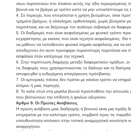
νέων περιπετειών στο πλαίσιο αυτής της ήδη περιορισμένης π
βουνά και τα βράχια με τρόπο ώστε να μην υποκλέπτουμε τις ευ
4. Σε περιοχές που επιτρέπεται η χρήση βυσμάτων, είναι προτ
τμήματα βράχων, ή ολόκληρες ορθοπλαγιές χωρίς βύσματα για
περιπέτειας και να δείχνουμε τον ανάλογο σεβασμό σε διαφορε
5. Οι διαδρομές που είναι ασφαλισμένες με φυσικό τρόπο προ
ευχαρίστησης με εκείνες που είναι τεχνητά ασφαλισμένες. Θα 
να μάθουν να τοποθετούν φυσικά σημεία ασφάλισης και να εκ
αποδεχτούν ότι αυτό προσφέρει περισσότερη περιπέτεια και π
ασφάλεια όταν κατέχουμε την τεχνική.
6. Στην περίπτωση διαμάχης μεταξύ διαφορετικών ομάδων, οι 
τις διαφορές τους χρησιμοποιώντας το διάλογο και τη διαπραγ
αποφευχθεί η ενδεχόμενη απαγόρευση πρόσβασης.
7. Οι εμπορικές πιέσεις δεν πρέπει με κανένα τρόπο να επηρε
ατόμου ή μιας περιοχής.
8. Το καλό στυλ στα μεγάλα βουνά προϋποθέτει την απουσία
που βελτιώνουν την επίδοση ή φιαλών οξυγόνου.
Άρθρο 9. Οι Πρώτες Αναβάσεις
Η πρώτη ανάβαση μιας διαδρομής ή βουνού είναι μια πράξη δη
επιχειρείται με τον καλύτερο τρόπο, συμβατό προς τις παραδόσ
υπευθυνότητα απέναντι στην τοπική αναρριχητική κοινότητα κα
αναρριχητών.