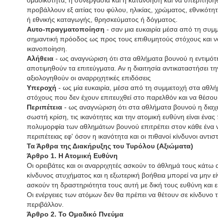
ομαδικότητα, η συνεργασία και η κατανόηση και να υπερπηδη
προβάλλουν εξ αιτίας του φύλου, ηλικίας, χρώματος, εθνικότητ
ή εθνικής καταγωγής, θρησκεύματος ή δόγματος.
Αυτο-πραγματοποίηση
- σαν μια ευκαιρία μέσα από τη συμ
σημαντική πρόοδος ως προς τους επιθυμητούς στόχους και ν
ικανοποίηση.
Αλήθεια
- ως αναγνώριση ότι στα αθλήματα βουνού η εντιμότη
αποτιμηθούν τα επιτεύγματα. Αν η διαιτησία αντικαταστήσει τη
αξιολογηθούν οι αναρριχητικές επιδόσεις
Υπεροχή
- ως μία ευκαιρία, μέσα από τη συμμετοχή στα αθλ
στόχους που δεν έχουν επιτευχθεί στο παρελθόν και να θέσου
Περιπέτεια
- ως αναγνώριση ότι στα αθλήματα βουνού η διαχ
σωστή κρίση, τις ικανότητες και την ατομική ευθύνη είναι έν
πολυμορφία των αθλημάτων βουνού επιτρέπει στον κάθε ένα να
περιπέτειας εφ' όσον η ικανότητα και οι πιθανοί κίνδυνοι αντιστ
Τα Άρθρα της Διακήρυξης του Τυρόλου (Αξιώματα)
Άρθρο 1. Η Ατομική Ευθύνη
Οι ορειβάτες και οι αναρριχητές ασκούν το άθλημά τους κάτ
κίνδυνος ατυχήματος και η εξωτερική βοήθεια μπορεί να μην εί
ασκούν τη δραστηριότητα τους αυτή με δική τους ευθύνη και εί
Οι ενέργειες των ατόμων δεν θα πρέπει να θέτουν σε κίνδυνο 
περιβάλλον.
Άρθρο 2. Το Ομαδικό Πνεύμα