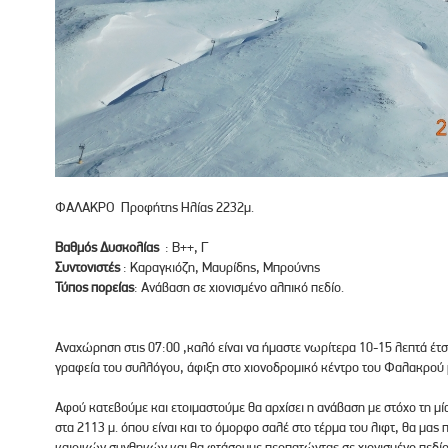
ΦΑΛΑΚΡΟ Προφήτης Ηλίας 2232μ.
Βαθμός Δυσκολίας
: Β++, Γ
Συντονιστές
: Καραγκιόζη, Μαυρίδης, Μπρούνης
Τύπος πορείας
: Ανάβαση σε χιονισμένο αλπικό πεδίο.
Αναχώρηση στις 07:00 ,καλό είναι να ήμαστε νωρίτερα 10-15 λεπτά έτ
γραφεία του συλλόγου, άφιξη στο χιονοδρομικό κέντρο του Φαλακρού 
Αφού κατεβούμε και ετοιμαστούμε θα αρχίσει η ανάβαση με στόχο τη 
στα 2113 μ. όπου είναι και το όμορφο σαλέ στο τέρμα του λιφτ, θα μας
καιρικών συνθηκών και θα φτάσουμε περπατώντας σε χιονισμένο πεδίο.