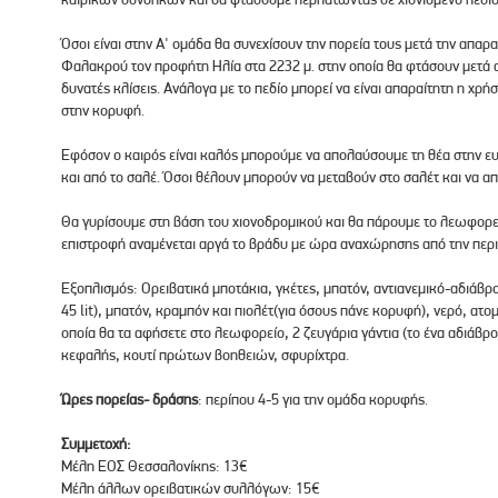
Όσοι είναι στην Α' ομάδα θα συνεχίσουν την πορεία τους μετά την απαρ
Φαλακρού τον προφήτη Ηλία στα 2232 μ. στην οποία θα φτάσουν μετά 
δυνατές κλίσεις. Ανάλογα με το πεδίο μπορεί να είναι απαραίτητη η χρή
στην κορυφή.
Εφόσον ο καιρός είναι καλός μπορούμε να απολαύσουμε τη θέα στην ε
και από το σαλέ. Όσοι θέλουν μπορούν να μεταβούν στο σαλέτ και να 
Θα γυρίσουμε στη βάση του χιονοδρομικού και θα πάρουμε το λεωφορεί
επιστροφή αναμένεται αργά το βράδυ με ώρα αναχώρησης από την περιο
Εξοπλισμός: Ορειβατικά μποτάκια, γκέτες, μπατόν, αντιανεμικό-αδιάβρο
45 lit), μπατόν, κραμπόν και πιολέτ(για όσους πάνε κορυφή), νερό, ατ
οποία θα τα αφήσετε στο λεωφορείο, 2 ζευγάρια γάντια (το ένα αδιάβ
κεφαλής, κουτί πρώτων βοηθειών, σφυρίχτρα.
Ώρες πορείας- δράσης
: περίπου 4-5 για την ομάδα κορυφής.
Συμμετοχή:
Μέλη ΕΟΣ Θεσσαλονίκης: 13€
Μέλη άλλων ορειβατικών συλλόγων: 15€