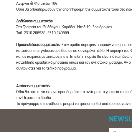
Άνεργοι & Φοιτητές: 10€
Όσοι θα ολοκληρώσουν την αποπληρωμή της συμμετοχής τους στο λεω
Δηλώσεις συμμετοχής:
Στα Γραφεία του Συλλόγου, Καρόλου Ντηλ 19, 3ος όροφος
Τηλ. 2310 266928, 2310 240889
Προϋποθέσεις συμμετοχής
: Στην ομάδα κορυφής μπορούν να συμμετέχ
κατάσταση και γνώσεις ορειβασίας σε χιονισμένο πεδίο. Η κορυφή του
και τις καιρικές μεταπτώσεις της. Επειδή η πορεία θα είναι πάντα πάνω σ
κατάλληλα ορειβατικά μποτάκια όπως και τον αντίστοιχο ιματισμό. Αν ο
συντονιστές για το τελικό πρόγραμμα.
Αιτήσεις συμμετοχής:
Όλοι θα πρέπει να έχουνε προπληρώσει το αντίτιμο στα γραφεία του συ
την Πέμπτη το βράδυ.
Το πρόγραμμα της ανάβασης μπορεί να τροποποιηθεί από τους συντονιστ
NEWSL