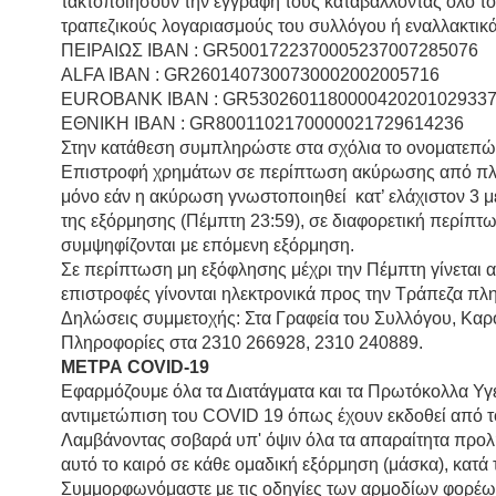
τακτοποιήσουν την εγγραφή τους καταβάλλοντας όλο το
τραπεζικούς λογαριασμούς του συλλόγου ή εναλλακτικά
ΠΕΙΡΑΙΩΣ ΙΒΑΝ : GR5001722370005237007285076
ALFA IBAN : GR2601407300730002002005716
EUROBANK IBAN : GR530260118000042020102933
ΕΘΝΙΚΗ IBAN : GR8001102170000021729614236
Στην κατάθεση συμπληρώστε στα σχόλια το ονοματεπών
Επιστροφή χρημάτων σε περίπτωση ακύρωσης από πλευ
μόνο εάν η ακύρωση γνωστοποιηθεί κατ’ ελάχιστον 3 μ
της εξόρμησης (Πέμπτη 23:59), σε διαφορετική περίπτω
συμψηφίζονται με επόμενη εξόρμηση.
Σε περίπτωση μη εξόφλησης μέχρι την Πέμπτη γίνεται 
επιστροφές γίνονται ηλεκτρονικά προς την Τράπεζα πλ
Δηλώσεις συμμετοχής: Στα Γραφεία του Συλλόγου, Καρ
Πληροφορίες στα 2310 266928, 2310 240889.
ΜΕΤΡΑ COVID-19
Εφαρμόζουμε όλα τα Διατάγματα και τα Πρωτόκολλα Υγ
αντιμετώπιση του COVID 19 όπως έχουν εκδοθεί από τ
Λαμβάνοντας σοβαρά υπ' όψιν όλα τα απαραίτητα προλ
αυτό το καιρό σε κάθε ομαδική εξόρμηση (μάσκα), κατά 
Συμμορφωνόμαστε με τις οδηγίες των αρμοδίων φορέων