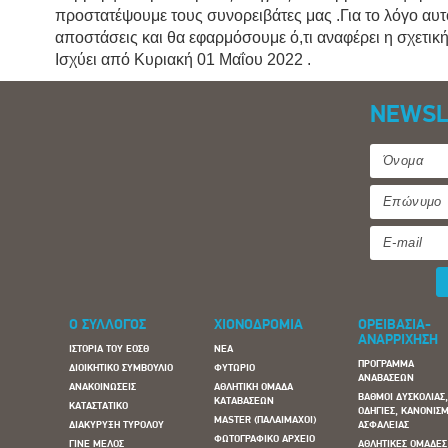
προστατέψουμε τους συνορειβάτες μας .Για το λόγο αυτ
αποστάσεις και θα εφαρμόσουμε ό,τι αναφέρει η σχετι
Ισχύει από Κυριακή 01 Μαΐου 2022 .
NEWSL
Ο ΣΥΛΛΟΓΟΣ
ΧΙΟΝΟΔΡΟΜΙΑ
ΟΡΕΙΒΑΣΙΑ-
ΑΝΑΡΡΙΧΗΣΗ
ΙΣΤΟΡΙΑ ΤΟΥ ΕΟΣΘ
ΝΕΑ
ΠΡΟΓΡΑΜΜΑ
ΔΙΟΙΚΗΤΙΚΟ ΣΥΜΒΟΥΛΙΟ
ΦΥΤΩΡΙΟ
ΑΝΑΒΑΣΕΩΝ
ΑΝΑΚΟΙΝΩΣΕΙΣ
ΑΘΛΗΤΙΚΗ ΟΜΑΔΑ
ΒΑΘΜΟΙ ΔΥΣΚΟΛΙΑΣ
ΚΑΤΑΒΑΣΕΩΝ
ΚΑΤΑΣΤΑΤΙΚΟ
ΟΔΗΓΙΕΣ, ΚΑΝΟΝΙΣΜ
MASTER (ΠΑΛΑΙΜΑΧΟΙ)
ΔΙΑΚΥΡΥΞΗ ΤΥΡΟΛΟΥ
ΑΣΦΑΛΕΙΑΣ
ΦΩΤΟΓΡΑΦΙΚΟ ΑΡΧΕΙΟ
ΓΙΝΕ ΜΕΛΟΣ
ΑΘΛΗΤΙΚΕΣ ΟΜΑΔΕΣ