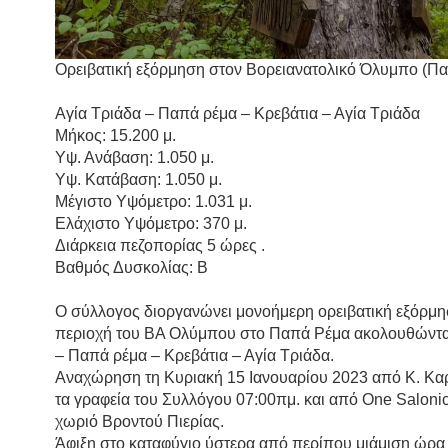
Ορειβατική εξόρμηση στον Βορειανατολικό Όλυμπο (Π
Αγία Τριάδα – Παπά ρέμα – Κρεβάτια – Αγία Τριάδα
Μήκος: 15.200 μ.
Υψ. Ανάβαση: 1.050 μ.
Υψ. Κατάβαση: 1.050 μ.
Μέγιστο Υψόμετρο: 1.031 μ.
Ελάχιστο Υψόμετρο: 370 μ.
Διάρκεια πεζοπορίας 5 ώρες .
Βαθμός Δυσκολίας: B
Ο σύλλογος διοργανώνει μονοήμερη ορειβατική εξόρμη
περιοχή του ΒΑ Ολύμπου στο Παπά Ρέμα ακολουθώντας
– Παπά ρέμα – Κρεβάτια – Αγία Τριάδα.
Αναχώρηση τη Κυριακή 15 Ιανουαρίου 2023 από Κ. Κα
τα γραφεία του Συλλόγου 07:00πμ. και από One Salonic
χωριό Βροντού Πιερίας.
Άφιξη στο καταφύγιο ύστερα από περίπου μιάμιση ώρα