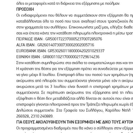
όλες οι μεταφορές κατά τη διάρκεια της εξόρμησης με πούλμαν.
ΠΡΟΣΟΧΗ
Οι ενδιαφερόμενοι που θέλουν να συμμετάσχουν στην εξόρμηση θα πρ
καταβάλλοντας όλο το ποσό που τους αναλογεί στους τραπεζικούς λ
στην γραμματεία του συλλόγου. Επικοινωνήστε μαζί μας, ελέγξτε δια
σας και έπειτα κάντε την κατάθεση πληρωμής ηλεκτρονικά η μέσω τραπ
ΠΕΙΡΑΙΩΣ ΙΒΑΝ : GR5001722370005237007285076
ALFA IBAN : GR2601407300730002002005716
EUROBANK IBAN: GR5302601180000420201029337
ΕΘΝΙΚΗ IBAN : GR8001102170000021729614236
Στην κατάθεση συμπληρώστε στα σχόλια το ονοματεπώνυμο σας και τη
Η κράτηση της θέσης για την εξόρμηση πρέπει να συνοδεύεται με προ
να γίνει μέχρι 8 Ιουλίου. Επιστροφή όλου του ποσού των χρημάτων 
ακύρωσης από πλευράς του συμμετέχοντα γίνονται μόνο εάν η ακύρωση
ακυρώσεις μετά τις 3 Ιουλίου είναι δυνατή η επιστροφή χρημάτων μ
συμμετέχοντα. Σε περίπτωση ακύρωσης της εξόρμησης από τη πλε
εξόφληση η θέση δεν μεταβιβάζεται αλλά δίνεται σε αυτούς που είναι 
επιστροφές γίνονται ηλεκτρονικά προς την Τράπεζα πληρωμής χωρίς έ
Δηλώσεις συμμετοχής: Στα Γραφεία του Συλλόγου, Καρόλου Ντήλ 
266928, 2310 240889.
ΓΙΑ ΟΣΟΥΣ ΑΚΟΛΟΥΘΗΣΟΥΝ ΤΗΝ ΕΞΟΡΜΗΣΗ ΜΕ ΔΙΚΟ ΤΟΥΣ ΑΥΤΟ
Οι προγραμματισμένες διαδρομές που θα κάνει ο σύλλογος στην εξόρμησ