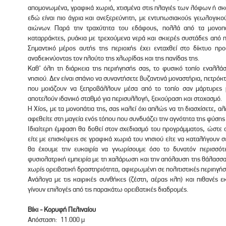
απομονωμένα, γραφικά χωριά, χτισμένα στις πλαγιές των λόφων ή 
εδώ είναι πιο άγρια και ανεξερεύνητη, με εντυπωσιακούς γεωλογικο
αιώνων. Παρά την τραχύτητα του εδάφους, πολλά από τα μονοπά
καταρράκτες, ρυάκια με τρεχούμενα νερά και σκιερές συστάδες από 
Σημαντικό μέρος αυτής της περιοχής έχει ενταχθεί στο δίκτυο 
αναδεικνύοντας τον πλούτο της χλωρίδας και της πανίδας της.
Καθ’ όλη τη διάρκεια της περιήγησής σας, το φυσικό τοπίο εναλλάσ
νησιού. Δεν είναι σπάνιο να συναντήσετε βυζαντινά μοναστήρια, πετρό
που μοιάζουν να ξεπροβάλλουν μέσα από το τοπίο σαν μάρτυρες μι
αποτελούν ιδανικό σταθμό για περισυλλογή, ξεκούραση και στοχασμό.
Η Χίος, με τα μονοπάτια της, σας καλεί όχι απλώς να τη διασχίσετε, α
αφεθείτε στη μαγεία ενός τόπου που συνδυάζει την αγνότητα της φύσης 
Ιδιαίτερη έμφαση θα δοθεί στον σχεδιασμό του προγράμματος, ώστε ο
είτε με επισκέψεις σε γραφικά χωριά του νησιού είτε να καταλήγουν 
θα έχουμε την ευκαιρία να γνωρίσουμε όσο το δυνατόν περισσότ
φυσιολατρική εμπειρία με τη χαλάρωση και την απόλαυση της θάλασσα
χωρίς ορειβατική δραστηριότητα, αφιερωμένη σε πολιτιστικές περιηγήσε
Ανάλογα με τις καιρικές συνθήκες (ζέστη, αέρας κλπ) και πιθανές 
γίνουν επιλογές από τις παρακάτω ορειβατικές διαδρομές.
Βίκι - Κορυφή Πελιναίου
Απόσταση: 11.000 μ