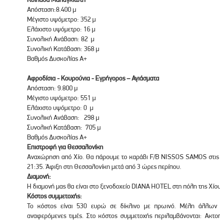
Απόσταση:8.400 μ
Μέγιστο υψόμετρο: 352 μ
Ελάχιστο υψόμετρο: 16 μ
Συνολική Ανάβαση: 82 μ
Συνολική Κατάβαση: 368 μ
Βαθμός Δυσκολίας Α+
Αφροδίσια - Κουρούνια - Εγρήγορος – Αγιάσματα
Απόσταση: 9.800 μ
Μέγιστο υψόμετρο: 551 μ
Ελάχιστο υψόμετρο: 0 μ
Συνολική Ανάβαση: 298 μ
Συνολική Κατάβαση: 705 μ
Βαθμός Δυσκολίας Α+
Επιστροφή για Θεσσαλονίκη
Αναχώρηση από Χίο. Θα πάρουμε το καράβι F/B NISSOS SAMOS στις 0
21:35. Άφιξη στη Θεσσαλονίκη μετά από 3 ώρες περίπου.
Διαμονή:
Η διαμονή μας θα είναι στο ξενοδοχείο DIANA HOTEL στη πόλη της Χίου
Κόστος συμμετοχής:
Το κόστος είναι 530 ευρώ σε δίκλινο με πρωινό. Μέλη άλλω
αναφερόμενες τιμές. Στο κόστος συμμετοχής περιλαμβάνονται: Ακτοπ