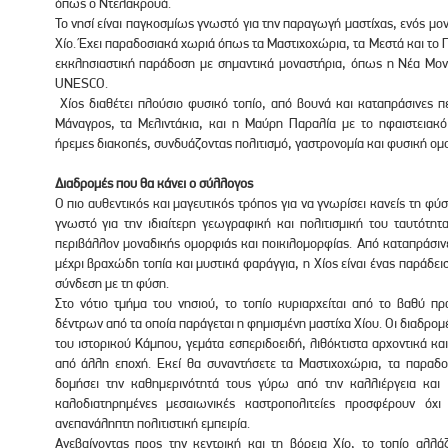
όπως ο Ντελακρουά.
Το νησί είναι παγκοσμίως γνωστό για την παραγωγή μαστίχας, ενός μο
Χίο. Έχει παραδοσιακά χωριά όπως τα Μαστιχοχώρια, τα Μεστά και το Π
εκκλησιαστική παράδοση με σημαντικά μοναστήρια, όπως η Νέα Μον
UNESCO.
Χίος διαθέτει πλούσιο φυσικό τοπίο, από βουνά και καταπράσινες π
Μάναγρος, τα Μελιντάκια, και η Μαύρη Παραλία με το ηφαιστειακό 
ήρεμες διακοπές, συνδυάζοντας πολιτισμό, γαστρονομία και φυσική ομ
Διαδρομές που θα κάνει ο σύλλογος
Ο πιο αυθεντικός και μαγευτικός τρόπος για να γνωρίσει κανείς τη φύση
γνωστό για την ιδιαίτερη γεωγραφική και πολιτισμική του ταυτότητ
περιβάλλον μοναδικής ομορφιάς και ποικιλομορφίας. Από καταπράσιν
μέχρι βραχώδη τοπία και μυστικά φαράγγια, η Χίος είναι ένας παράδει
σύνδεση με τη φύση.
Στο νότιο τμήμα του νησιού, το τοπίο κυριαρχείται από το βαθύ π
δέντρων από τα οποία παράγεται η φημισμένη μαστίχα Χίου. Οι διαδρο
του ιστορικού Κάμπου, γεμάτα εσπεριδοειδή, λιθόκτιστα αρχοντικά κ
από άλλη εποχή. Εκεί θα συναντήσετε τα Μαστιχοχώρια, τα παραδ
δομήσει την καθημερινότητά τους γύρω από την καλλιέργεια και τ
καλοδιατηρημένες μεσαιωνικές καστροπολιτείες προσφέρουν όχ
ανεπανάληπτη πολιτιστική εμπειρία.
Ανεβαίνοντας προς την κεντρική και τη βόρεια Χίο, το τοπίο αλλά