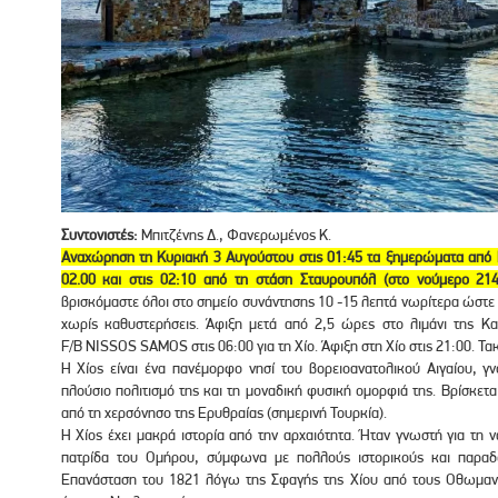
Συντονιστές:
Μπιτζένης Δ., Φανερωμένος Κ.
Αναχώρηση τη Κυριακή 3 Αυγούστου στις 01:45 τα ξημερώματα από 
02.00 και στις 02:10 από τη στάση Σταυρουπόλ (στο νούμερο 21
βρισκόμαστε όλοι στο σημείο συνάντησης 10 -15 λεπτά νωρίτερα ώστ
χωρίς καθυστερήσεις. Άφιξη μετά από 2,5 ώρες στο λιμάνι της 
F/B NISSOS SAMOS στις 06:00 για τη Χίο. Άφιξη στη Χίο στις 21:00. Τ
Η Χίος είναι ένα πανέμορφο νησί του βορειοανατολικού Αιγαίου, γν
πλούσιο πολιτισμό της και τη μοναδική φυσική ομορφιά της. Βρίσκεται
από τη χερσόνησο της Ερυθραίας (σημερινή Τουρκία).
Η Χίος έχει μακρά ιστορία από την αρχαιότητα. Ήταν γνωστή για τη ν
πατρίδα του Ομήρου, σύμφωνα με πολλούς ιστορικούς και παραδό
Επανάσταση του 1821 λόγω της Σφαγής της Χίου από τους Οθωμανο