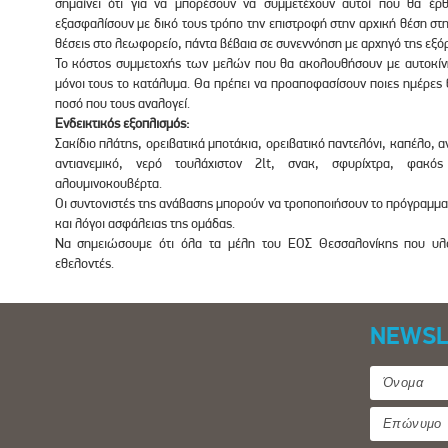
σημαίνει ότι για να μπορέσουν να συμμετέχουν αυτοί που θα έ
εξασφαλίσουν με δικό τους τρόπο την επιστροφή στην αρχική θέση στη 
θέσεις στο λεωφορείο, πάντα βέβαια σε συνεννόηση με αρχηγό της εξό
Το κόστος συμμετοχής των μελών που θα ακολουθήσουν με αυτοκίνη
μόνοι τους το κατάλυμα. Θα πρέπει να προαποφασίσουν ποιες ημέρες
ποσό που τους αναλογεί.
Ενδεικτικός εξοπλισμός:
Σακίδιο πλάτης, ορειβατικά μποτάκια, ορειβατικό παντελόνι, καπέλο, 
αντιανεμικό, νερό τουλάχιστον 2lt, σνακ, σφυρίχτρα, φακ
αλουμινοκουβέρτα.
Οι συντονιστές της ανάβασης μπορούν να τροποποιήσουν το πρόγραμμ
και λόγοι ασφάλειας της ομάδας.
Να σημειώσουμε ότι όλα τα μέλη του ΕΟΣ Θεσσαλονίκης που υλοπ
εθελοντές.
NEWSL