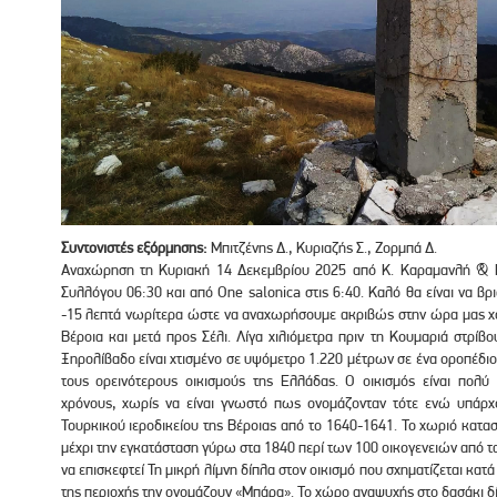
Συντονιστές εξόρμησης:
Μπιτζένης Δ., Κυριαζής Σ., Ζορμπά Δ.
Αναχώρηση τη Κυριακή 14 Δεκεμβρίου 2025 από Κ. Καραμανλή & Β
Συλλόγου 06:30 και από One salonica στις 6:40. Καλό θα είναι να β
-15 λεπτά νωρίτερα ώστε να αναχωρήσουμε ακριβώς στην ώρα μας χ
Βέροια και μετά προς Σέλι. Λίγα χιλιόμετρα πριν τη Κουμαριά στρί
Ξηρολίβαδο είναι χτισμένο σε υψόμετρο 1.220 μέτρων σε ένα οροπέδιο
τους ορεινότερους οικισμούς της Ελλάδας. Ο οικισμός είναι πολύ 
χρόνους, χωρίς να είναι γνωστό πως ονομάζονταν τότε ενώ υπάρ
Τουρκικού ιεροδικείου της Βέροιας από το 1640-1641. Το χωριό κατ
μέχρι την εγκατάσταση γύρω στα 1840 περί των 100 οικογενειών από τ
να επισκεφτεί Τη μικρή λίμνη δίπλα στον οικισμό που σχηματίζεται κατά
της περιοχής την ονομάζουν «Μπάρα». Το χώρο αναψυχής στο δασάκι δί