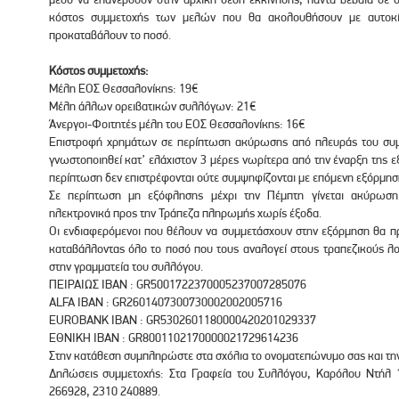
κόστος συμμετοχής των μελών που θα ακολουθήσουν με αυτοκί
προκαταβάλουν το ποσό.
Κόστος συμμετοχής:
Μέλη ΕΟΣ Θεσσαλονίκης: 19€
Μέλη άλλων ορειβατικών συλλόγων: 21€
Άνεργοι-Φοιτητές μέλη του ΕΟΣ Θεσσαλονίκης: 16€
Επιστροφή χρημάτων σε περίπτωση ακύρωσης από πλευράς του συμ
γνωστοποιηθεί κατ’ ελάχιστον 3 μέρες νωρίτερα από την έναρξη της 
περίπτωση δεν επιστρέφονται ούτε συμψηφίζονται με επόμενη εξόρμησ
Σε περίπτωση μη εξόφλησης μέχρι την Πέμπτη γίνεται ακύρωση 
ηλεκτρονικά προς την Τράπεζα πληρωμής χωρίς έξοδα.
Οι ενδιαφερόμενοι που θέλουν να συμμετάσχουν στην εξόρμηση θα πρ
καταβάλλοντας όλο το ποσό που τους αναλογεί στους τραπεζικούς λ
στην γραμματεία του συλλόγου.
ΠΕΙ­ΡΑΙΩΣ ΙΒΑΝ : GR5001722370005237007285076
ALFA IBAN : GR2601407300730002002005716
EUROBANK IBAN : GR5302601180000420201029337
ΕΘΝΙΚΗ IBAN : GR8001102170000021729614236
Στην κατάθεση συμπληρώστε στα σχόλια το ονοματεπώνυμο σας και τη
Δηλώσεις συμμετοχής: Στα Γραφεία του Συλλόγου, Καρόλου Ντήλ 
266928, 2310 240889.