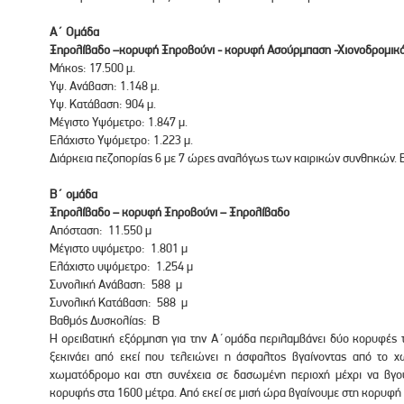
Α΄ Ομάδα
Ξηρολίβαδο –κορυφή Ξηροβούνι - κορυφή Ασούρμπαση -Χιονοδρομικό
Μήκος: 17.500 μ.
Υψ. Ανάβαση: 1.148 μ.
Υψ. Κατάβαση: 904 μ.
Μέγιστο Υψόμετρο: 1.847 μ.
Ελάχιστο Υψόμετρο: 1.223 μ.
Διάρκεια πεζοπορίας 6 με 7 ώρες αναλόγως των καιρικών συνθηκών. Β
Β΄ ομάδα
Ξηρολίβαδο – κορυφή Ξηροβούνι – Ξηρολίβαδο
Απόσταση: 11.550 μ
Μέγιστο υψόμετρο: 1.801 μ
Ελάχιστο υψόμετρο: 1.254 μ
Συνολική Ανάβαση: 588 μ
Συνολική Κατάβαση: 588 μ
Βαθμός Δυσκολίας: Β
Η ορειβατική εξόρμηση για την Α΄ομάδα περιλαμβάνει δύο κορυφές
ξεκινάει από εκεί που τελειώνει η άσφαλτος βγαίνοντας από το χ
χωματόδρομο και στη συνέχεια σε δασωμένη περιοχή μέχρι να βγ
κορυφής στα 1600 μέτρα. Από εκεί σε μισή ώρα βγαίνουμε στη κορυφή 