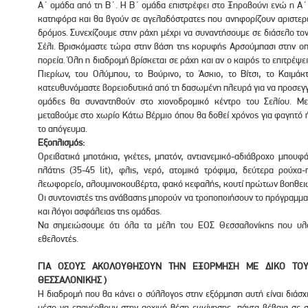
Α΄ ομάδα από τη Β΄. Η Β΄ ομάδα επιστρέφει στο Ξηροβούνι ενώ η Α΄
κατηφόρα και θα βγούν σε αγελαδόστρατες που ανηφορίζουν αριστερ
δρόμος. Συνεχίζουμε στην ράχη μέχρι να συναντήσουμε σε διάσελο το
Σέλι. Βρισκόμαστε τώρα στην βάση της κορυφής Αρσούμπασι στην 
πορεία. Όλη η διαδρομή βρίσκεται σε ράχη και αν ο καιρός το επιτρέψει
Πιερίων, του Ολύμπου, το Βούρινο, το Άσκιο, το Βίτσι, το Καιμ
κατευθυνόμαστε βορειοδυτικά από τη δασωμένη πλευρά για να προσεγγί
ομάδες θα συναντηθούν στο χιονοδρομικό κέντρο του Σελίου. Μ
μεταβούμε στο χωρίο Κάτω Βέρμιο όπου θα δοθεί χρόνος για φαγητό 
το απόγευμα.
Εξοπλισμός:
Ορειβατικά μποτάκια, γκέτες, μπατόν, αντιανεμικό-αδιάβροχο μπουφά
πλάτης (35-45 lit), φλις, νερό, ατομικά τρόφιμα, δεύτερα ρούχα
λεωφορείο, αλουμινοκουβέρτα, φακό κεφαλής, κουτί πρώτων βοηθειώ
Οι συντονιστές της ανάβασης μπορούν να τροποποιήσουν το πρόγραμμ
και λόγοι ασφάλειας της ομάδας.
Να σημειώσουμε ότι όλα τα μέλη του ΕΟΣ Θεσσαλονίκης που υλοπ
εθελοντές.
ΓΙΑ ΟΣΟΥΣ ΑΚΟΛΟΥΘΗΣΟΥΝ ΤΗΝ ΕΞΟΡΜΗΣΗ ΜΕ ΔΙΚΟ ΤΟ
ΘΕΣΣΑΛΟΝΙΚΗΣ )
Η διαδρομή που θα κάνει ο σύλλογος στην εξόρμηση αυτή είναι διάσχι
μέσο να επανέρθουν στην αρχική θέση εκκίνησης, πάντα βέβαια σε 