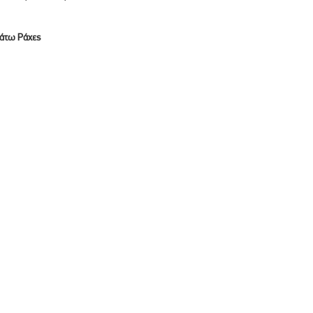
Κάτω Ράχες