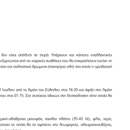
δεν είναι απόλυτη σε σειρά. Υπάρχουν και κάποιες εναλλακτικές
 εξαρτώνται από τις καιρικές συνθήκες που θα επικρατήσουν εκείνη τη
όσο και πολιτιστικά δρώμενα (πανηγύρια κλπ) στα οποία η ορειβατική
 Ιουλίου από το λιμάνι του Εύδηλου στις 18:20 και άφιξη στο λιμάνι
του στις 01:15. Στη συνέχεια οδικώς στη Θεσσαλονίκη στην οποία θα
εμικό-αδιάβροχο μπουφάν, σακίδιο πλάτης (35-45 lit), φλις, νερό,
ούτσια τα οποία θα τα αφήσετε στο λεωφορείο, αλουμινοκουβέρτα,