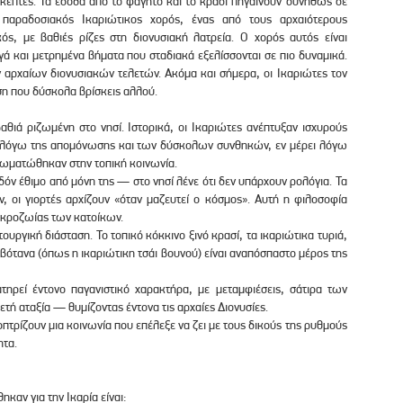
σκέπτες. Τα έσοδα από το φαγητό και το κρασί πηγαίνουν συνήθως σε
 παραδοσιακός Ικαριώτικος χορός, ένας από τους αρχαιότερους
ς, με βαθιές ρίζες στη διονυσιακή λατρεία. Ο χορός αυτός είναι
γά και μετρημένα βήματα που σταδιακά εξελίσσονται σε πιο δυναμικά.
ν αρχαίων διονυσιακών τελετών. Ακόμα και σήμερα, οι Ικαριώτες τον
ση που δύσκολα βρίσκεις αλλού.
αθιά ριζωμένη στο νησί. Ιστορικά, οι Ικαριώτες ανέπτυξαν ισχυρούς
ει λόγω της απομόνωσης και των δύσκολων συνθηκών, εν μέρει λόγω
ωματώθηκαν στην τοπική κοινωνία.
δόν έθιμο από μόνη της — στο νησί λένε ότι δεν υπάρχουν ρολόγια. Τα
, οι γιορτές αρχίζουν «όταν μαζευτεί ο κόσμος». Αυτή η φιλοσοφία
ακροζωίας των κατοίκων.
ουργική διάσταση. Το τοπικό κόκκινο ξινό κρασί, τα ικαριώτικα τυριά,
 βότανα (όπως η ικαριώτικη τσάι βουνού) είναι αναπόσπαστο μέρος της
ατηρεί έντονο παγανιστικό χαρακτήρα, με μεταμφιέσεις, σάτιρα των
ετή αταξία — θυμίζοντας έντονα τις αρχαίες Διονυσίες.
οπτρίζουν μια κοινωνία που επέλεξε να ζει με τους δικούς της ρυθμούς
ητα.
καν για την Ικαρία είναι: