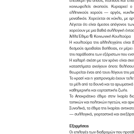
ελεύθερη για όλους, ντόπιους και επι
κοινωφελείς σκοπούς. Κυριαρχεί ο
ελληνικούς χορούς — αργός, κυκλικό
μοναδικός. Χορεύεται σε κύκλο, με αρ
Λέγεται ότι είναι άμεσος απόγονος τω
χορεύουν με μια βαθιά συλλογική έντα
Άλλα Έθιμα & Κοινωνική Κουλτούρα
Η κουλτούρα της αλληλεγγύης είναι β
δεσμούς αμοιβαίας βοήθειας, εν μέρ
της παράδοσης των εξόριστων που ενσ
Η χαλαρή σχέση με τον χρόνο είναι σχε
καταστήματα ανοίγουν όποτε θελήσουν
θεωρείται ένας από τους λόγους της μ
Το κρασί και η γαστρονομία έχουν τελετ
το μέλι από τα βουνά και τα αρωματικά
καθημερινής και εορταστικής ζωής.
Το Αποκριάτικο έθιμο στην Ικαρία δι
τοπικών και πολιτικών ηγετών, και αρκ
Συνολικά, τα έθιμα της Ικαρίας αντικατ
— συλλογικά, γιορταστικά και ανεξάρτ
Εξορμήσεις
Οι επιλογές των διαδρομών που προτάθη