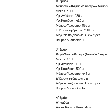
Β΄ομάδα
Μαυράτο – Καψαλινό Κάστρο – Μαύρος
Μήκος: 7.000 μ.
Υψ. Ανάβαση: 420 μ.
Υψ. Κατάβαση: 420 μ.
Μέγιστο Υψόμετρο: 866 μ.
Ελάχιστο Υψόμετρο: 450 0 μ.
Διάρκεια πεζοπορίας 3 με 4 ώρες
Βαθμός Δυσκολίας Β
η
3
Δράση
Φυρή Άσπα - Φανάρι (Ανατολικό άκρο 
Μήκος: 7.100 μ.
Υψ. Ανάβαση: 20 μ.
Υψ. Κατάβαση: 500 μ.
Μέγιστο Υψόμετρο: 441 μ.
Ελάχιστο Υψόμετρο: 0 μ.
Διάρκεια πεζοπορίας 3 με 4 ώρες
Βαθμός Δυσκολίας Α+
η
4
Δράση
Α΄ ομάδα
Δάσος Ράντη - Μαγγανίτης