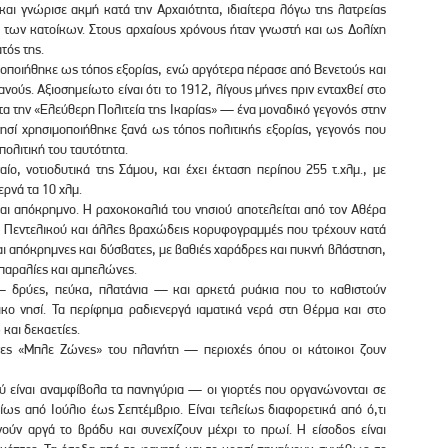
και γνώρισε ακμή κατά την Αρχαιότητα, ιδιαίτερα λόγω της λατρείας
ς των κατοίκων. Στους αρχαίους χρόνους ήταν γνωστή και ως Δολίχη
τός της.
μοποιήθηκε ως τόπος εξορίας, ενώ αργότερα πέρασε από Βενετούς και
ούς. Αξιοσημείωτο είναι ότι το 1912, λίγους μήνες πριν ενταχθεί στο
α την «Ελεύθερη Πολιτεία της Ικαρίας» — ένα μοναδικό γεγονός στην
νησί χρησιμοποιήθηκε ξανά ως τόπος πολιτικής εξορίας, γεγονός που
ολιτική του ταυτότητα.
αίο, νοτιοδυτικά της Σάμου, και έχει έκταση περίπου 255 τ.χλμ., με
ερνά τα 10 χλμ.
και απόκρημνο. Η ραχοκοκαλιά του νησιού αποτελείται από τον Αθέρα
υ Πεντελικού και άλλες βραχώδεις κορυφογραμμές που τρέχουν κατά
ναι απόκρημνες και δύσβατες, με βαθιές χαράδρες και πυκνή βλάστηση,
ς παραλίες και αμπελώνες.
— δρύες, πεύκα, πλατάνια — και αρκετά ρυάκια που το καθιστούν
τικο νησί. Τα περίφημα ραδιενεργά ιαματικά νερά στη Θέρμα και στο
και δεκαετίες.
νες «Μπλε Ζώνες» του πλανήτη — περιοχές όπου οι κάτοικοι ζουν
ού είναι αναμφίβολα τα πανηγύρια — οι γιορτές που οργανώνονται σε
ίως από Ιούλιο έως Σεπτέμβριο. Είναι τελείως διαφορετικά από ό,τι
ούν αργά το βράδυ και συνεχίζουν μέχρι το πρωί. Η είσοδος είναι